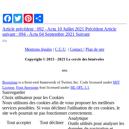
Facebook
Twitter
Pinterest
Share
Article précédent : 092 - Actu 10 Juillet 2021
Précédent
Article
suivant : 094 - Actu 04 Septembre 2021
Suivant
Mentions légales
|
C.G.U
. |
Contact
|
Plan de site
Copyright © 2015 - 2025 Le cercle des bénévoles
ON3
Bootstrap
is a front-end framework of Twitter, Inc. Code licensed under
MIT
License.
Font Awesome
font licensed under
SIL OFL 1.1
.
Sauvegarder
Choix utilisateur pour les Cookies
Nous utilisons des cookies afin de vous proposer les meilleurs
services possibles. Si vous déclinez l'utilisation de ces cookies, le
site web pourrait ne pas fonctionner correctement.
Analytique
Tout accepter
Tout décliner
Outils utilisés pour analyser les
données de navigation et