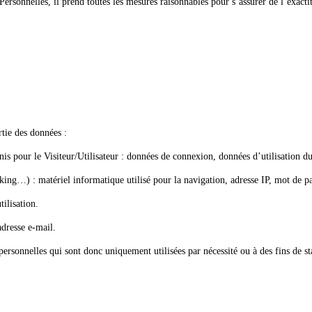
Personnelles, il prend toutes les mesures raisonnables pour s’assurer de l’exacti
rtie des données :
rnis pour le Visiteur/Utilisateur : données de connexion, données d’utilisation du 
king…) : matériel informatique utilisé pour la navigation, adresse IP, mot de pa
tilisation.
dresse e-mail.
rsonnelles qui sont donc uniquement utilisées par nécessité ou à des fins de sta