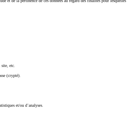
tude et de la pertinence de ces données au regard des finalités pour lesquelles
site, etc.
sse (crypté).
tistiques et/ou d’analyses.